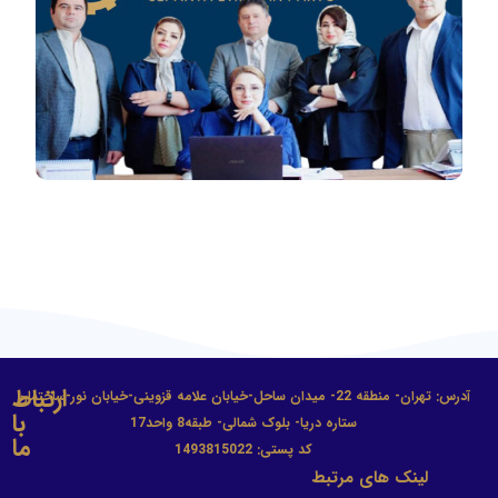
ارتباط
آدرس: تهران- منطقه 22- میدان ساحل-خیابان علامه قزوینی-خیابان نور-ساختمان
با
ستاره دریا- بلوک شمالی- طبقه8 واحد17
ما
کد پستی: 1493815022
لینک های مرتبط